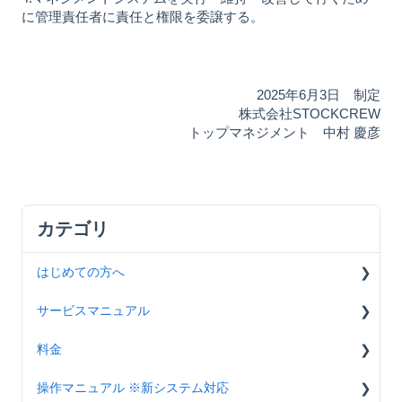
に管理責任者に責任と権限を委譲する。
2025年6月3日 制定
株式会社STOCKCREW
トップマネジメント 中村 慶彦
はじめての方へ
サービスマニュアル
導入の流れ
料金
オンボード動画
基本情報
操作マニュアル ※新システム対応
アカウント設定（SCシステム）
商品関連
共通