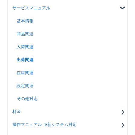
サービスマニュアル
導入の流れ
オンボード動画
基本情報
アカウント設定（SCシステム）
商品関連
アカウント設定（カスタマーポータル）
入荷関連
出荷関連
在庫関連
設定関連
その他対応
料金
操作マニュアル ※新システム対応
共通